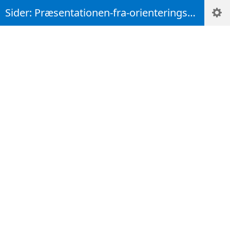
Sider: Præsentationen-fra-orienteringsmødet-den-20.-maj-2026-nu-tilgængelige