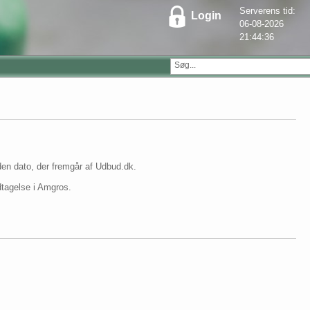
Serverens tid:
Login
06-08-2026
21:44:36
 den dato, der fremgår af Udbud.dk.
odtagelse i Amgros.